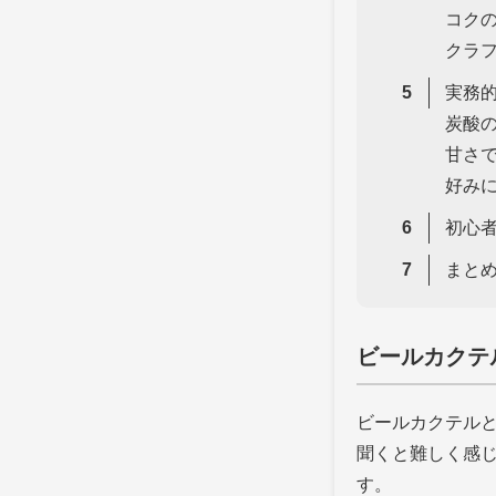
コク
クラ
実務
炭酸
甘さ
好み
初心
まと
ビールカクテ
ビールカクテル
聞くと難しく感
す。