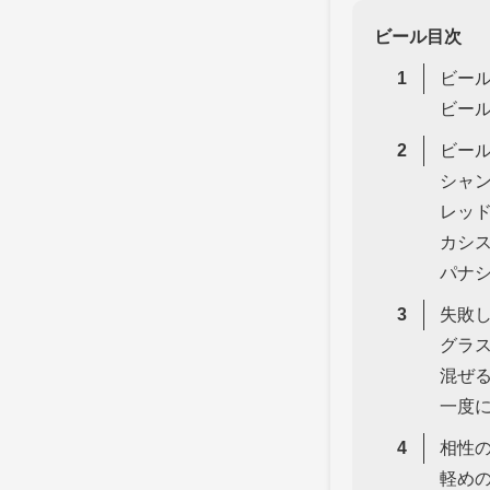
ビール目次
ビー
ビー
ビー
シャ
レッ
カシ
パナ
失敗
グラ
混ぜ
一度
相性
軽め