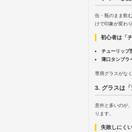
缶・瓶のまま飲
けで印象が変わ
初心者は「
チューリップ
薄口タンブラ
専用グラスがな
3. グラス
意外と多いのが
ります。
失敗しにく