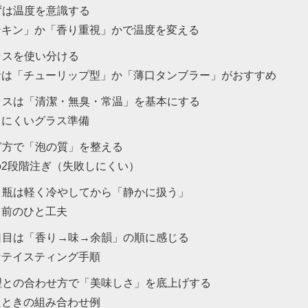
まずは温度を意識する
ンキン」か「香り重視」かで温度を変える
グラスを使い分ける
者は「チューリップ型」か「薄口タンブラー」がおすすめ
グラスは「清潔・無臭・常温」を基本にする
しにくいグラス準備
注ぎ方で「泡の質」を整える
の2段階注ぎ（失敗しにくい）
缶・瓶は軽く冷やしてから「静かに扱う」
る前のひと工夫
一口目は「香り→味→余韻」の順に感じる
なテイスティング手順
料理との合わせ方で「美味しさ」を底上げする
たときの組み合わせ例