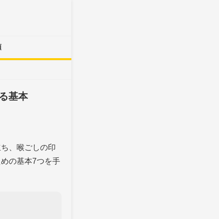
類
る基本
立ち、喉ごしの印
めの基本7つを手