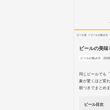
ビール泡
>
ビールの飲み方
ビールの美味
ビールの飲み方
202
同じビールでも
象が驚くほど変
順つきでまとめ
ビール目次