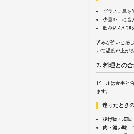
グラスに鼻を
少量を口に含
飲み込んだ後
苦みが強いと感
いて温度が上が
7. 料理と
ビールは食事と
ます。
迷ったとき
揚げ物・塩味
肉・濃い味
：