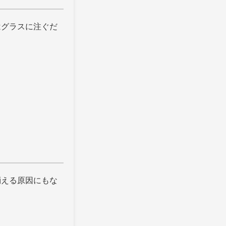
はグラスに注ぐだ
。
消える原因にもな