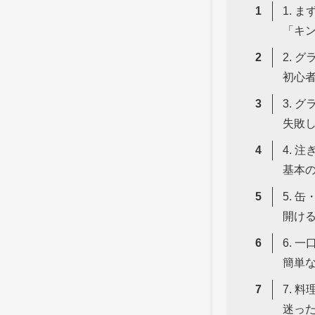
1. 
「キ
2. 
初心
3. 
失敗
4. 
基本
5. 
開け
6. 
簡単
7. 
迷っ