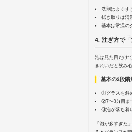
洗剤はよくす
拭き取りは清
基本は常温の
4. 注ぎ方で
泡は見た目だけ
きれいだと飲み
基本の2段階
①グラスを斜
②7〜8分目
③泡が落ち着
「泡が多すぎた
るとバランスが