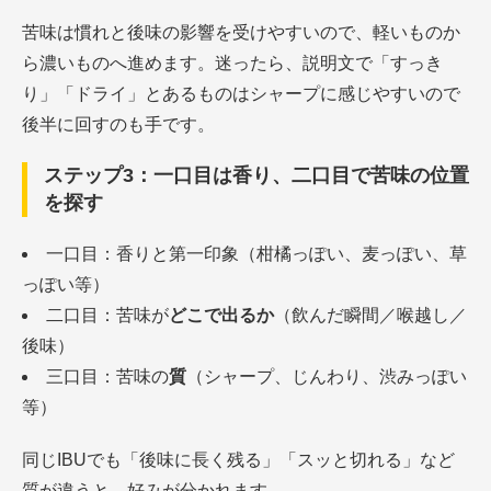
苦味は慣れと後味の影響を受けやすいので、軽いものか
ら濃いものへ進めます。迷ったら、説明文で「すっき
り」「ドライ」とあるものはシャープに感じやすいので
後半に回すのも手です。
ステップ3：一口目は香り、二口目で苦味の位置
を探す
一口目：香りと第一印象（柑橘っぽい、麦っぽい、草
っぽい等）
二口目：苦味が
どこで出るか
（飲んだ瞬間／喉越し／
後味）
三口目：苦味の
質
（シャープ、じんわり、渋みっぽい
等）
同じIBUでも「後味に長く残る」「スッと切れる」など
質が違うと、好みが分かれます。