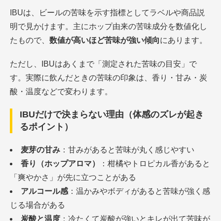
IBUは、ビールの苦味を示す指標としてラベルや商品説
明で見かけます。主にホップ由来の苦味成分を数値化し
たもので、
数値が高いほど苦味が強い傾向
にあります。
ただし、IBUはあくまで「測定された苦味の目安」で
す。実際に飲んだときの苦味の印象は、香り・甘み・炭
酸・温度などで変わります。
IBUだけで決まらない理由（体感のズレが起き
るポイント）
麦芽の甘み
：甘みがあると苦味が丸く感じやすい
香り（ホップアロマ）
：柑橘やトロピカル香があると
「爽やかさ」が先に立つことがある
アルコール感
：温かみやボディがあると苦味が強く感
じる場合がある
炭酸と温度
：冷たくて炭酸が強いとキレが出て苦味が