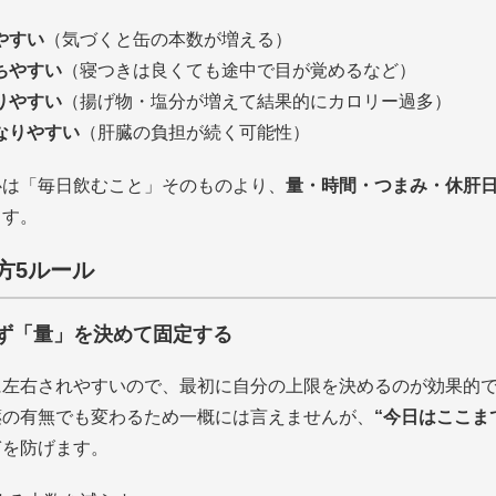
やすい
（気づくと缶の本数が増える）
ちやすい
（寝つきは良くても途中で目が覚めるなど）
りやすい
（揚げ物・塩分が増えて結果的にカロリー過多）
なりやすい
（肝臓の負担が続く可能性）
心は「毎日飲むこと」そのものより、
量・時間・つまみ・休肝
ます。
方5ルール
ず「量」を決めて固定する
に左右されやすいので、最初に自分の上限を決めるのが効果的
薬の有無でも変わるため一概には言えませんが、
“今日はここま
ぎを防げます。