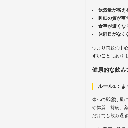
飲酒量が増え
睡眠の質が落
食事が濃くな
休肝日がなく
つまり問題の中
すいこと
にあり
健康的な飲み
ルール1：ま
体への影響は量
や体質、持病、
だけでも飲み過