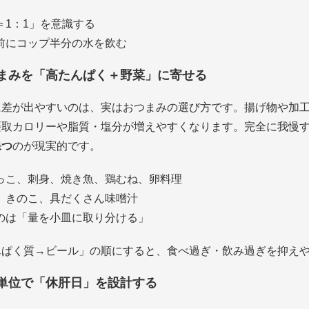
＝1：1」を意識する
前にコップ半分の水を飲む
まみを「高たんぱく＋野菜」に寄せる
に差が出やすいのは、実はおつまみの選び方です。揚げ物や加
摂取カロリーや脂質・塩分が増えやすくなります。完全に我慢
保つ
のが現実的です。
っこ、刺身、焼き魚、鶏むね、卵料理
、きのこ、具だくさん味噌汁
のは「量を小皿に取り分ける」
んぱく質→ビール」の順にすると、食べ過ぎ・飲み過ぎを抑え
単位で「休肝日」を設計する