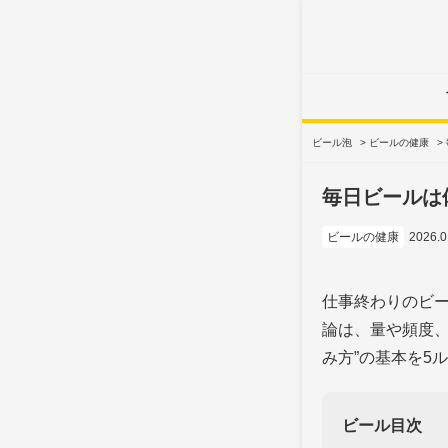
ビール泡
>
ビールの健康
>
毎日ビールは
ビールの健康
2026.
仕事終わりのビ
論は、量や頻度、
み方”の基本を5
ビール目次