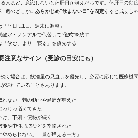
ある人ほど、意識しないと休肝日が消えがちです。休肝日の頻
が、週のどこかに
あらかじめ“飲まない日”を固定
すると成功し
は「平日に1日、週末に調整」
炭酸水・ノンアルで代替して“儀式”を残す
は「飲む」より「寝る」を優先する
要注意なサイン（受診の目安にも）
が続く場合は、飲酒量の見直しを優先し、必要に応じて医療機
気が隠れていることもあります。
取れない、朝の動悸や頭痛が増えた
じわじわ増えてきた
やけ、下痢・便秘が続く
機能や中性脂肪などを指摘された
にやめられない」「量が増える一方」