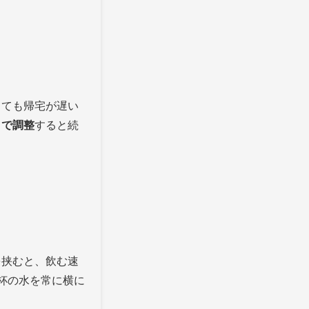
しても帰宅が遅い
トで調整
すると続
を挟むと、飲む速
杯の水を常に横に