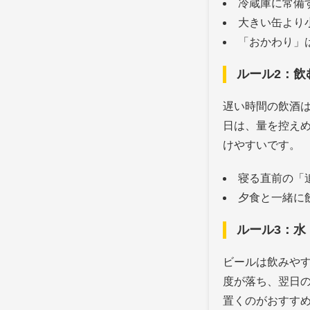
冷蔵庫に常備
大きい缶より
「おかわり」
ルール2：飲
遅い時間の飲酒
日は、量を控え
けやすいです。
寝る直前の「
夕食と一緒に
ルール3：水
ビールは飲みや
度が落ち、翌日
置くのがおすす