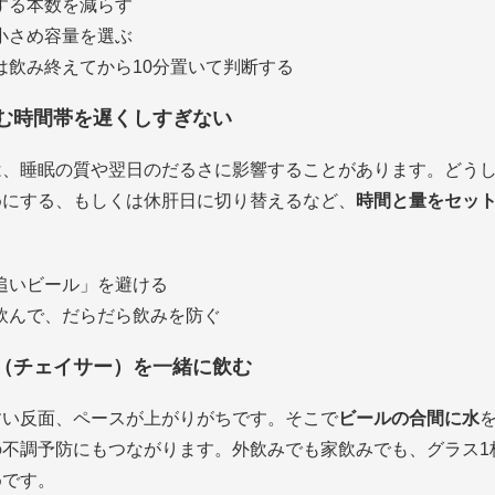
する本数を減らす
小さめ容量を選ぶ
は飲み終えてから10分置いて判断する
む時間帯を遅くしすぎない
は、睡眠の質や翌日のだるさに影響することがあります。どう
めにする、もしくは休肝日に切り替えるなど、
時間と量をセッ
追いビール」を避ける
飲んで、だらだら飲みを防ぐ
（チェイサー）を一緒に飲む
すい反面、ペースが上がりがちです。そこで
ビールの合間に水
の不調予防にもつながります。外飲みでも家飲みでも、グラス1
めです。